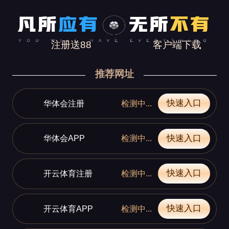
注册送88
客户端下载
推荐网址
快速入口
华体会注册
检测中...
快速入口
华体会APP
检测中...
快速入口
开云体育注册
检测中...
快速入口
开云体育APP
检测中...