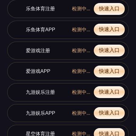
快速入口
乐鱼体育注册
检测中...
快速入口
乐鱼体育APP
检测中...
快速入口
爱游戏注册
检测中...
快速入口
爱游戏APP
检测中...
快速入口
九游娱乐注册
检测中...
快速入口
九游娱乐APP
检测中...
快速入口
星空体育注册
检测中...