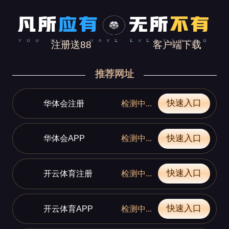
注册送88
客户端下载
推荐网址
快速入口
华体会注册
检测中...
快速入口
华体会APP
检测中...
快速入口
开云体育注册
检测中...
快速入口
开云体育APP
检测中...