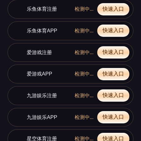
快速入口
乐鱼体育注册
检测中...
快速入口
乐鱼体育APP
检测中...
快速入口
爱游戏注册
检测中...
快速入口
爱游戏APP
检测中...
快速入口
九游娱乐注册
检测中...
快速入口
九游娱乐APP
检测中...
快速入口
星空体育注册
检测中...