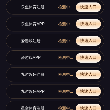
快速入口
乐鱼体育注册
检测中...
快速入口
乐鱼体育APP
检测中...
快速入口
爱游戏注册
检测中...
快速入口
爱游戏APP
检测中...
快速入口
九游娱乐注册
检测中...
快速入口
九游娱乐APP
检测中...
快速入口
星空体育注册
检测中...