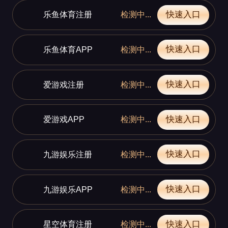
快速入口
乐鱼体育注册
检测中...
快速入口
乐鱼体育APP
检测中...
快速入口
爱游戏注册
检测中...
快速入口
爱游戏APP
检测中...
快速入口
九游娱乐注册
检测中...
快速入口
九游娱乐APP
检测中...
快速入口
星空体育注册
检测中...