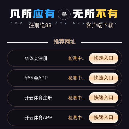
注册送88
客户端下载
推荐网址
快速入口
华体会注册
检测中...
快速入口
华体会APP
检测中...
快速入口
开云体育注册
检测中...
快速入口
开云体育APP
检测中...