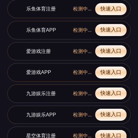
快速入口
乐鱼体育注册
检测中...
快速入口
乐鱼体育APP
检测中...
快速入口
爱游戏注册
检测中...
快速入口
爱游戏APP
检测中...
快速入口
九游娱乐注册
检测中...
快速入口
九游娱乐APP
检测中...
快速入口
星空体育注册
检测中...