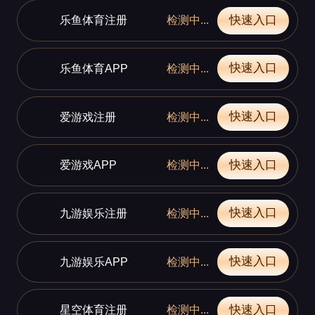
快速入口
乐鱼体育注册
检测中...
快速入口
乐鱼体育APP
检测中...
快速入口
爱游戏注册
检测中...
快速入口
爱游戏APP
检测中...
快速入口
九游娱乐注册
检测中...
快速入口
九游娱乐APP
检测中...
快速入口
星空体育注册
检测中...