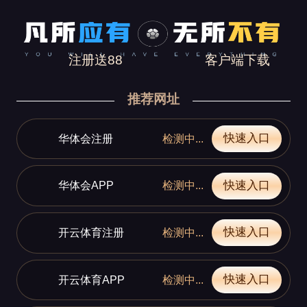
注册送88
客户端下载
推荐网址
快速入口
华体会注册
检测中...
快速入口
华体会APP
检测中...
快速入口
开云体育注册
检测中...
快速入口
开云体育APP
检测中...