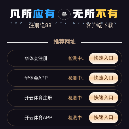
注册送88
客户端下载
推荐网址
快速入口
华体会注册
检测中...
快速入口
华体会APP
检测中...
快速入口
开云体育注册
检测中...
快速入口
开云体育APP
检测中...