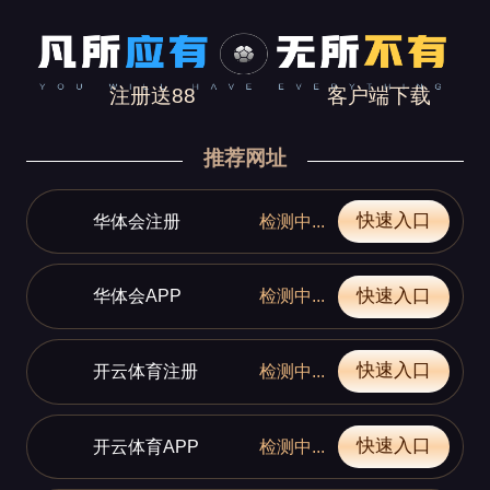
注册送88
客户端下载
推荐网址
快速入口
华体会注册
检测中...
快速入口
华体会APP
检测中...
快速入口
开云体育注册
检测中...
快速入口
开云体育APP
检测中...