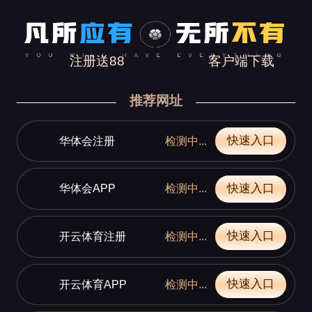
注册送88
客户端下载
推荐网址
快速入口
华体会注册
检测中...
快速入口
华体会APP
检测中...
快速入口
开云体育注册
检测中...
快速入口
开云体育APP
检测中...