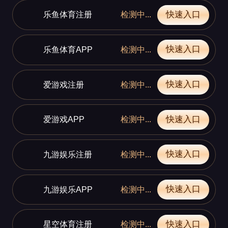
快速入口
乐鱼体育注册
检测中...
快速入口
乐鱼体育APP
检测中...
快速入口
爱游戏注册
检测中...
快速入口
爱游戏APP
检测中...
快速入口
九游娱乐注册
检测中...
快速入口
九游娱乐APP
检测中...
快速入口
星空体育注册
检测中...