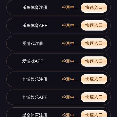
快速入口
乐鱼体育注册
检测中...
快速入口
乐鱼体育APP
检测中...
快速入口
爱游戏注册
检测中...
快速入口
爱游戏APP
检测中...
快速入口
九游娱乐注册
检测中...
快速入口
九游娱乐APP
检测中...
快速入口
星空体育注册
检测中...