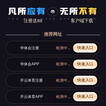
注册送88
客户端下载
推荐网址
快速入口
华体会注册
检测中...
快速入口
华体会APP
检测中...
快速入口
开云体育注册
检测中...
快速入口
开云体育APP
检测中...