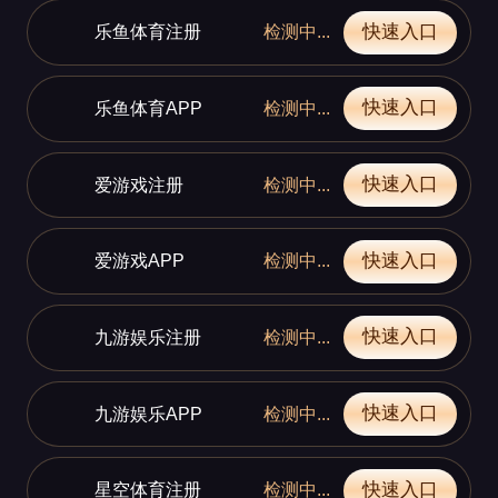
快速入口
乐鱼体育注册
检测中...
快速入口
乐鱼体育APP
检测中...
快速入口
爱游戏注册
检测中...
快速入口
爱游戏APP
检测中...
快速入口
九游娱乐注册
检测中...
快速入口
九游娱乐APP
检测中...
快速入口
星空体育注册
检测中...