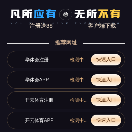
注册送88
客户端下载
推荐网址
快速入口
华体会注册
检测中...
快速入口
华体会APP
检测中...
快速入口
开云体育注册
检测中...
快速入口
开云体育APP
检测中...