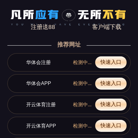
注册送88
客户端下载
推荐网址
快速入口
华体会注册
检测中...
快速入口
华体会APP
检测中...
快速入口
开云体育注册
检测中...
快速入口
开云体育APP
检测中...