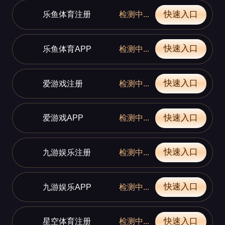
快速入口
乐鱼体育注册
检测中...
快速入口
乐鱼体育APP
检测中...
快速入口
爱游戏注册
检测中...
快速入口
爱游戏APP
检测中...
快速入口
九游娱乐注册
检测中...
快速入口
九游娱乐APP
检测中...
快速入口
星空体育注册
检测中...