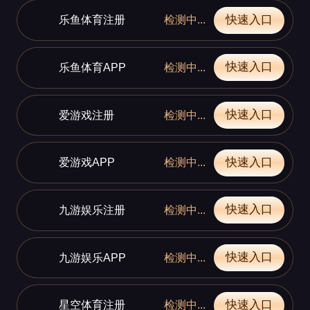
快速入口
乐鱼体育注册
检测中...
快速入口
乐鱼体育APP
检测中...
快速入口
爱游戏注册
检测中...
快速入口
爱游戏APP
检测中...
快速入口
九游娱乐注册
检测中...
快速入口
九游娱乐APP
检测中...
快速入口
星空体育注册
检测中...