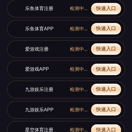
快速入口
乐鱼体育注册
检测中...
快速入口
乐鱼体育APP
检测中...
快速入口
爱游戏注册
检测中...
快速入口
爱游戏APP
检测中...
快速入口
九游娱乐注册
检测中...
快速入口
九游娱乐APP
检测中...
快速入口
星空体育注册
检测中...