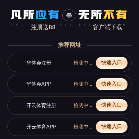
注册送88
客户端下载
推荐网址
快速入口
华体会注册
检测中...
快速入口
华体会APP
检测中...
快速入口
开云体育注册
检测中...
快速入口
开云体育APP
检测中...