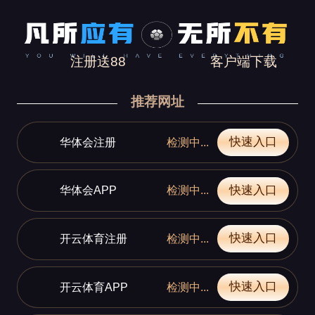
注册送88
客户端下载
推荐网址
快速入口
华体会注册
检测中...
快速入口
华体会APP
检测中...
快速入口
开云体育注册
检测中...
快速入口
开云体育APP
检测中...