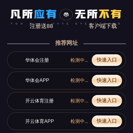
注册送88
客户端下载
推荐网址
快速入口
华体会注册
检测中...
快速入口
华体会APP
检测中...
快速入口
开云体育注册
检测中...
快速入口
开云体育APP
检测中...