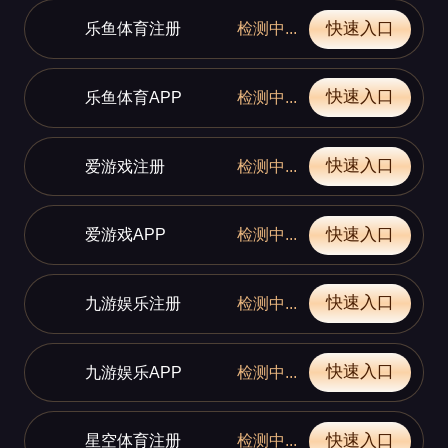
快速入口
乐鱼体育注册
检测中...
快速入口
乐鱼体育APP
检测中...
快速入口
爱游戏注册
检测中...
快速入口
爱游戏APP
检测中...
快速入口
九游娱乐注册
检测中...
快速入口
九游娱乐APP
检测中...
快速入口
星空体育注册
检测中...