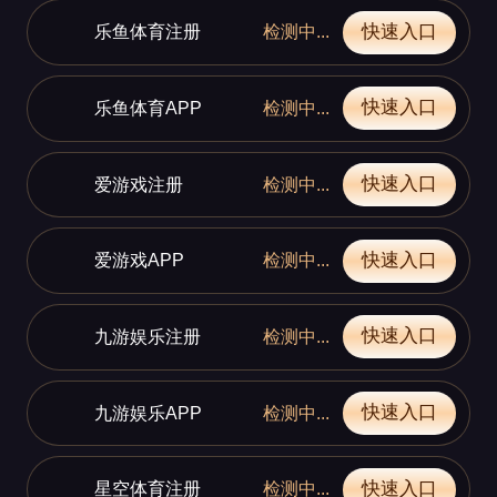
快速入口
乐鱼体育注册
检测中...
快速入口
乐鱼体育APP
检测中...
快速入口
爱游戏注册
检测中...
快速入口
爱游戏APP
检测中...
快速入口
九游娱乐注册
检测中...
快速入口
九游娱乐APP
检测中...
快速入口
星空体育注册
检测中...