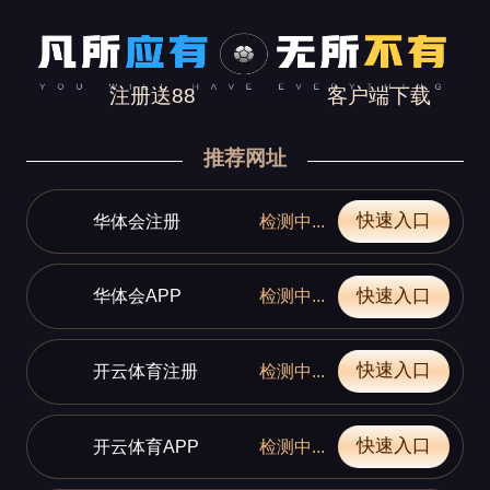
注册送88
客户端下载
推荐网址
快速入口
华体会注册
检测中...
快速入口
华体会APP
检测中...
快速入口
开云体育注册
检测中...
快速入口
开云体育APP
检测中...