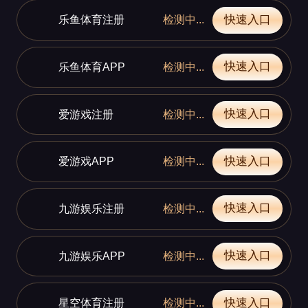
快速入口
乐鱼体育注册
检测中...
快速入口
乐鱼体育APP
检测中...
快速入口
爱游戏注册
检测中...
快速入口
爱游戏APP
检测中...
快速入口
九游娱乐注册
检测中...
快速入口
九游娱乐APP
检测中...
快速入口
星空体育注册
检测中...