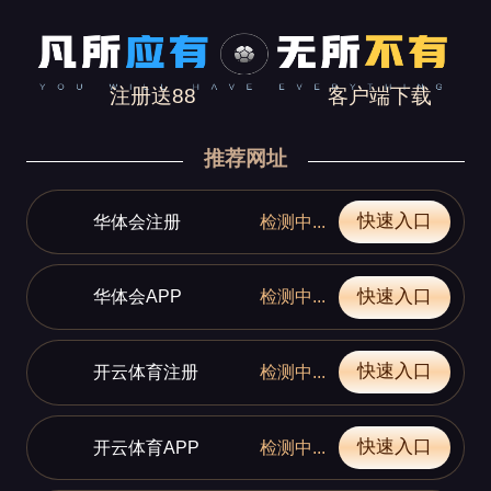
注册送88
客户端下载
推荐网址
快速入口
华体会注册
检测中...
快速入口
华体会APP
检测中...
快速入口
开云体育注册
检测中...
快速入口
开云体育APP
检测中...