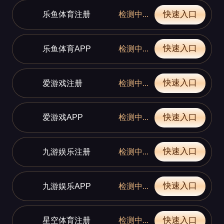
快速入口
乐鱼体育注册
检测中...
快速入口
乐鱼体育APP
检测中...
快速入口
爱游戏注册
检测中...
快速入口
爱游戏APP
检测中...
快速入口
九游娱乐注册
检测中...
快速入口
九游娱乐APP
检测中...
快速入口
星空体育注册
检测中...