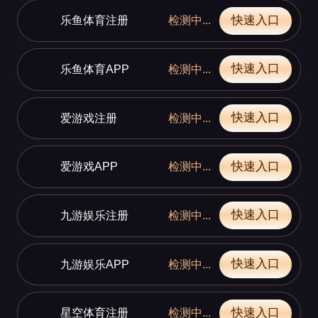
快速入口
乐鱼体育注册
检测中...
快速入口
乐鱼体育APP
检测中...
快速入口
爱游戏注册
检测中...
快速入口
爱游戏APP
检测中...
快速入口
九游娱乐注册
检测中...
快速入口
九游娱乐APP
检测中...
快速入口
星空体育注册
检测中...