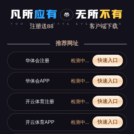
注册送88
客户端下载
推荐网址
快速入口
华体会注册
检测中...
快速入口
华体会APP
检测中...
快速入口
开云体育注册
检测中...
快速入口
开云体育APP
检测中...