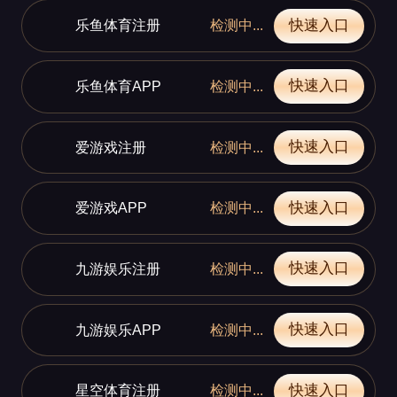
快速入口
乐鱼体育注册
检测中...
快速入口
乐鱼体育APP
检测中...
快速入口
爱游戏注册
检测中...
快速入口
爱游戏APP
检测中...
快速入口
九游娱乐注册
检测中...
快速入口
九游娱乐APP
检测中...
快速入口
星空体育注册
检测中...